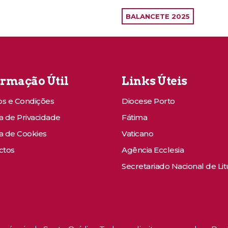
BALANCETE 2025
ormação Útil
Links Úteis
s e Condições
Diocese Porto
ca de Privacidade
Fátima
ca de Cookies
Vaticano
ctos
Agência Ecclesia
Secretariado Nacional de Lit