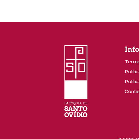
Inf
Termo
Politi
Politi
Conta