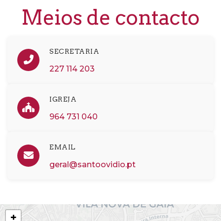
Meios de contacto
SECRETARIA
227 114 203
IGREJA
964 731 040
EMAIL
geral@santoovidio.pt
+