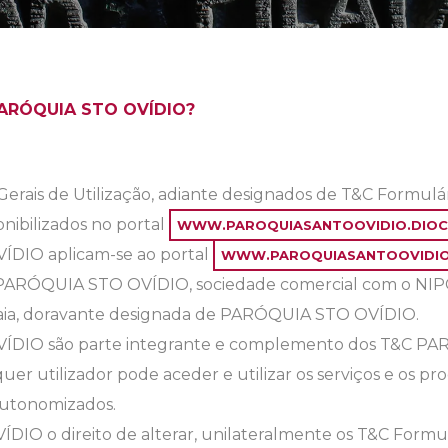
PARÓQUIA STO OVÍDIO?
rais de Utilização, adiante designados de T&C Formul
onibilizados no portal
WWW.PAROQUIASANTOOVIDIO.DIOC
DIO aplicam-se ao portal
WWW.PAROQUIASANTOOVIDIO
 a PARÓQUIA STO OVÍDIO, sociedade comercial com o NI
Gaia, doravante designada de PARÓQUIA STO OVÍDIO.
ÍDIO são parte integrante e complemento dos T&C PA
er utilizador pode aceder e utilizar os serviços e os pr
autonomizados.
DIO o direito de alterar, unilateralmente os T&C Form