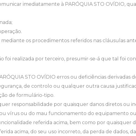
e comunicar imediatamente à PARÓQUIA STO OVÍDIO, quai
nada;
operação.
mediante os procedimentos referidos nas cláusulas ante
 foi realizada por terceiro, presumir-se-á que tal foi c
RÓQUIA STO OVÍDIO erros ou deficiências derivadas do m
 segurança, de controlo ou qualquer outra causa justif
ção de formulário-tipo.
r responsabilidade por quaisquer danos diretos ou indi
 ou vírus ou do mau funcionamento do equipamento ou
funcionalidade referida acima, bem como por quaisque
ferida acima, do seu uso incorreto, da perda de dados, 