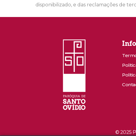
disponibilizado, e das reclamações de ter
Inf
Termo
Politi
Politi
Conta
© 2025 P