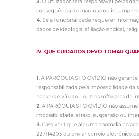
3.
O utilizador será responsável pelos d
consequência do mau uso ou incumprime
4.
Se a funcionalidade requerer informação
dados de ideologia, afiliação sindical, rel
IV. QUE CUIDADOS DEVO TOMAR QUA
1.
A PARÓQUIA STO OVÍDIO não garante o 
responsabilizada pela impossibilidade da
hackers e vírus ou outros softwares de in
2.
A PARÓQUIA STO OVÍDIO não assume qua
impossibilidade, atraso, suspensão ou int
3.
Caso verifique alguma anomalia no acesso
227114203 ou enviar correio eletrónico p