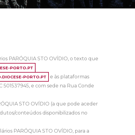
ários PARÓQUIA STO OVÍDIO, o texto que
.
ESE-PORTO.PT
e às plataformas
.DIOCESE-PORTO.PT
PC 501537945, e com sede na Rua Conde
RÓQUIA STO OVÍDIO (a que pode aceder
odutos/conteúdos disponibilizados no
ulários PARÓQUIA STO OVÍDIO, para a