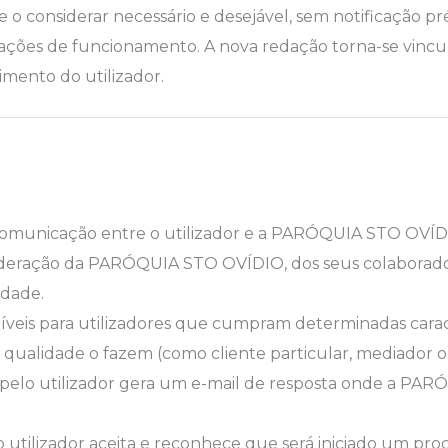
o considerar necessário e desejável, sem notificação pré
erações de funcionamento. A nova redação torna-se vincul
mento do utilizador.
comunicação entre o utilizador e a PARÓQUIA STO OVÍDIO
deração da PARÓQUIA STO OVÍDIO, dos seus colaboradore
idade.
oníveis para utilizadores que cumpram determinadas carac
ue qualidade o fazem (como cliente particular, mediador 
pelo utilizador gera um e-mail de resposta onde a PA
utilizador aceita e reconhece que será iniciado um 