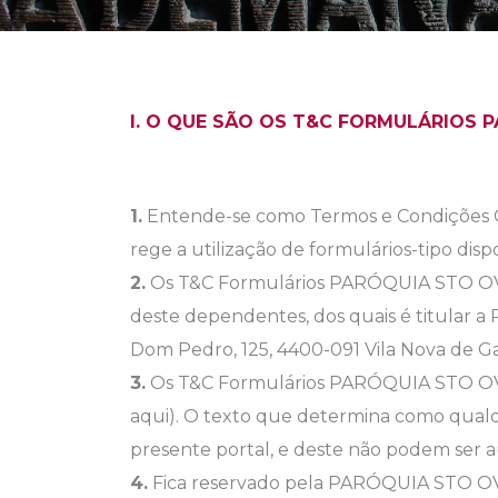
I. O QUE SÃO OS T&C FORMULÁRIOS 
1.
Entende-se como Termos e Condições Ge
rege a utilização de formulários-tipo disp
2.
Os T&C Formulários PARÓQUIA STO OVÍ
deste dependentes, dos quais é titular
Dom Pedro, 125, 4400-091 Vila Nova de 
3.
Os T&C Formulários PARÓQUIA STO OV
aqui). O texto que determina como qualqu
presente portal, e deste não podem ser 
4.
Fica reservado pela PARÓQUIA STO OVÍ