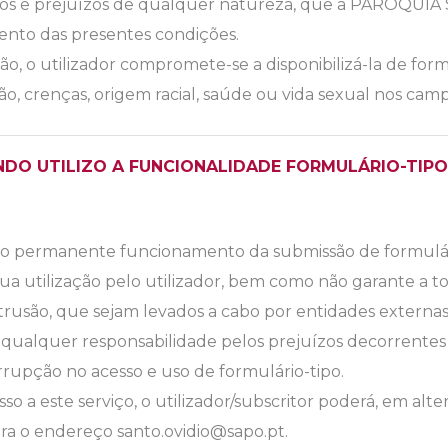
anos e prejuízos de qualquer natureza, que a PARÓQUIA
nto das presentes condições.
, o utilizador compromete-se a disponibilizá-la de forma 
igião, crenças, origem racial, saúde ou vida sexual nos camp
NDO UTILIZO A FUNCIONALIDADE FORMULÁRIO-TIPO
permanente funcionamento da submissão de formulário
 sua utilização pelo utilizador, bem como não garante a
trusão, que sejam levados a cabo por entidades externas 
lquer responsabilidade pelos prejuízos decorrentes 
errupção no acesso e uso de formulário-tipo.
 a este serviço, o utilizador/subscritor poderá, em alte
ara o endereço santo.ovidio@sapo.pt.