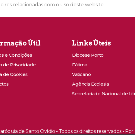
ceiros relacionadas com o uso deste website.
ormação Útil
Links Úteis
s e Condições
Diocese Porto
ca de Privacidade
Fátima
ca de Cookies
Vaticano
ctos
Agência Ecclesia
Secretariado Nacional de Lit
aróquia de Santo Ovídio - Todos os direitos reservados - Po