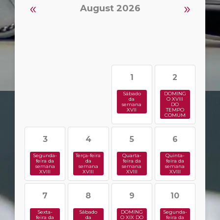
«
»
August 2026
1
2
Sábado
DOMING
da
O XVIII
semana
DO
XVII
TEMPO
COMUM
3
4
5
6
Segunda-
Terça-feira
Quarta-
Quinta-
feira da
da
feira da
feira da
semana
semana
semana
semana
XVIII
XVIII
XVIII
XVIII
7
8
9
10
Sexta-
Sábado
DOMING
Segunda-
feira da
da
O XIX DO
feira da