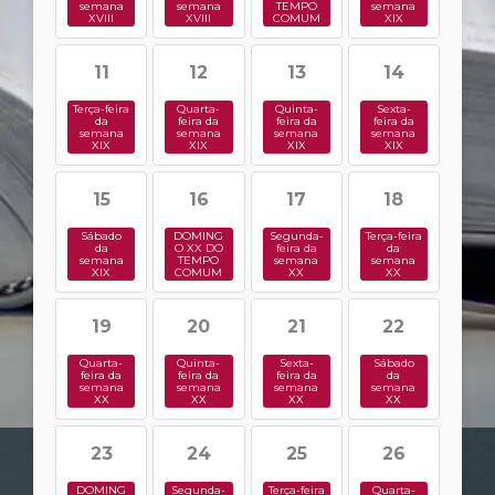
semana
semana
TEMPO
semana
XVIII
XVIII
COMUM
XIX
11
12
13
14
Terça-feira
Quarta-
Quinta-
Sexta-
da
feira da
feira da
feira da
semana
semana
semana
semana
XIX
XIX
XIX
XIX
15
16
17
18
Sábado
DOMING
Segunda-
Terça-feira
da
O XX DO
feira da
da
semana
TEMPO
semana
semana
XIX
COMUM
XX
XX
19
20
21
22
Quarta-
Quinta-
Sexta-
Sábado
feira da
feira da
feira da
da
semana
semana
semana
semana
XX
XX
XX
XX
23
24
25
26
DOMING
Segunda-
Terça-feira
Quarta-