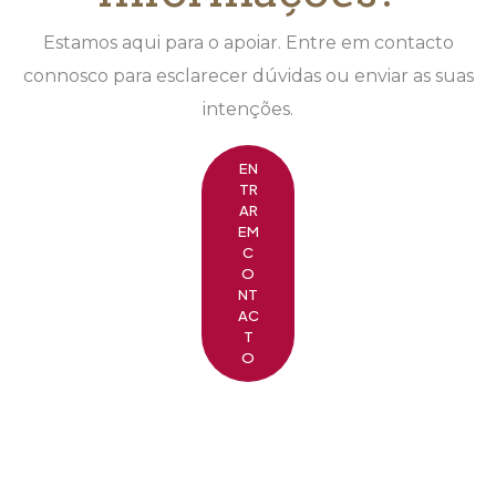
Estamos aqui para o apoiar. Entre em contacto
connosco para esclarecer dúvidas ou enviar as suas
intenções.
EN
TR
AR
EM
C
O
NT
AC
T
O