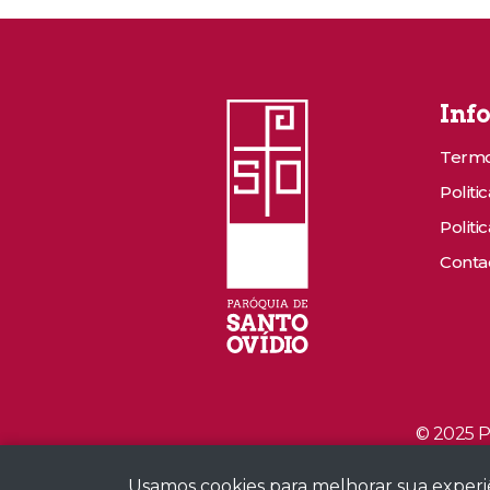
Inf
Termo
Politi
Politi
Conta
© 2025 P
Usamos cookies para melhorar sua experiê