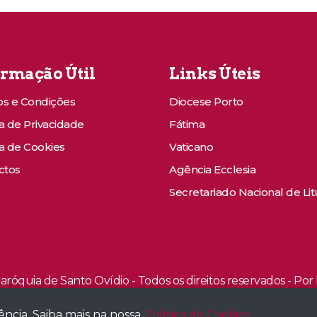
ormação Útil
Links Úteis
s e Condições
Diocese Porto
ca de Privacidade
Fátima
ca de Cookies
Vaticano
ctos
Agência Ecclesia
Secretariado Nacional de Lit
aróquia de Santo Ovídio - Todos os direitos reservados - Po
ncia. Saiba mais na nossa
Política de Cookies
.