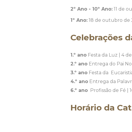
2º Ano - 10º Ano:
11 de ou
1º Ano:
18 de outubro de 2
Celebrações 
1.º ano
Festa da Luz | 4 de 
2.º ano
Entrega do Pai Noss
3.º ano
Festa da
Eucaristi
4.º ano
Entrega da Palavra
6.º ano
Profissão de Fé | 
Horário da Ca